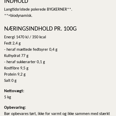
INDHOLD
Langtidsristede polerede BYGKERNER**.
**=biodynamisk.
NÆRINGSINDHOLD PR. 100G
Energi 1470 kJ / 350 kcal
Fedt 2,4 g
- heraf mættede fedtsyrer 0,4 g
Kulhydrat 77 g
- heraf sukkerarter 0,1 g
Kostfibre 9,5 g
Protein 9,2 g
Salt 0 g
Nettovægt:
5 kg
Opbevaring:
Bør opbevares tørt, ikke for varmt og ikke sammen med stærkt