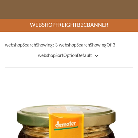
WEBSHOPFREIGHTB2CBANNER
webshopSearchShowing: 3 webshopSearchShowingOf 3
webshopSortOptionDefault
webshopSortOptionName
webshopSortOptionNameDescending
webshopSortOptionPrice
webshopSortOptionPriceDescending
webshopSortOptionWeight
webshopSortOptionWeightDescending
webshopSortOptionNewest
webshopSortOptionOldest