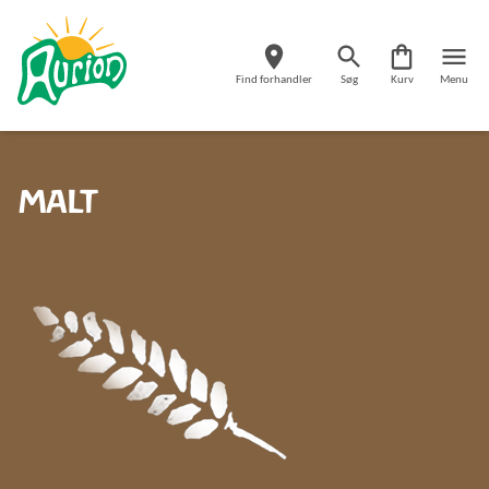
Find forhandler
Søg
Kurv
Menu
MALT