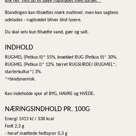
Klik her, hvis du vil bage rugbrødet med surdej.
Blandingen kan tilsættes mørk maltmel, men kan sagtens
udelades - rugbrødet bliver blot lysere.
Du skal selv kun tilsætte vand, gær og salt.
INDHOLD
RUGMEL (Petkus II)* 55%, knækket RUG (Petkus II)* 30%,
RUGMEL (Petkus I)* 12%, tørret RUGSURDEJ (RUGMEL*,
starterkultur*) 3%.
*=biodynamisk.
Kan indeholde spor af BYG, HAVRE og HVEDE.
NÆRINGSINDHOLD PR. 100G
Energi 1413 kJ / 338 kcal
Fedt 2,3 g
- heraf mættede fedtsyrer 0,3 g