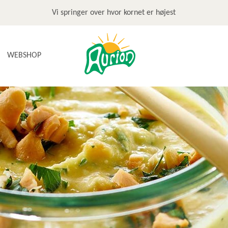
Vi springer over hvor kornet er højest
WEBSHOP
NYHEDER
TILBUD & STOP MADSPILD
BAGEGREJ
BAGEPAKKER OG BAGESKOLE
BÆLGFRUGTER
DET SØDE
DIVERSE
FRUGTRULLER
GLUTENFRI