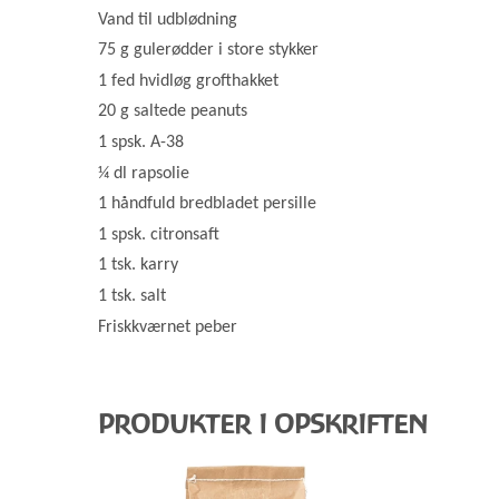
Vand til udblødning
75 g gulerødder i store stykker
1 fed hvidløg grofthakket
20 g saltede peanuts
1 spsk. A-38
¼ dl rapsolie
1 håndfuld bredbladet persille
1 spsk. citronsaft
1 tsk. karry
1 tsk. salt
Friskkværnet peber
PRODUKTER I OPSKRIFTEN