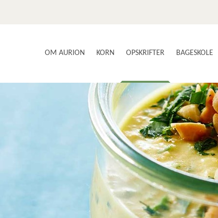
OM AURION
KORN
OPSKRIFTER
BAGESKOLE
SMAG OG SUNDHED
AURIONS AVLERE
BRØD & BOLLER
VORES PRODUKTER
BÆLGFRUGTER
NYSGERRIGHED & INNOVATION
GLUTENFRI
KOM MED I PRODUKTIONEN
KAGER & DESSERTER
KONTAKT OS
MAD MED KORN
NYHEDSBREV
FOOD SERVICE