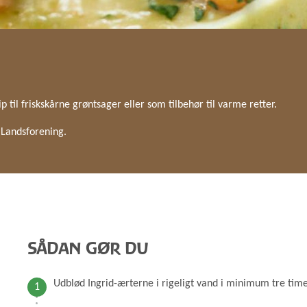
GRØD OG GRYN
HÆVEMIDLER
KORN OG MEL
KORNKVÆRNE
il friskskårne grøntsager eller som tilbehør til varme retter.
k Landsforening.
SÅDAN GØR DU
Udblød Ingrid-ærterne i rigeligt vand i minimum tre time