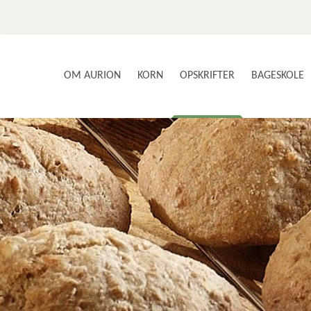
OM AURION
KORN
OPSKRIFTER
BAGESKOLE
SMAG OG SUNDHED
AURIONS AVLERE
BRØD & BOLLER
VORES PRODUKTER
BÆLGFRUGTER
NYSGERRIGHED & INNOVATION
GLUTENFRI
KOM MED I PRODUKTIONEN
KAGER & DESSERTER
KONTAKT OS
MAD MED KORN
NYHEDSBREV
FOOD SERVICE