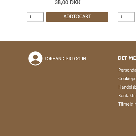
38,00 DKK
ADDTOCART
DET ME
Personda
Cookiepo
Handelsb
Kontakti
Tilmeld 