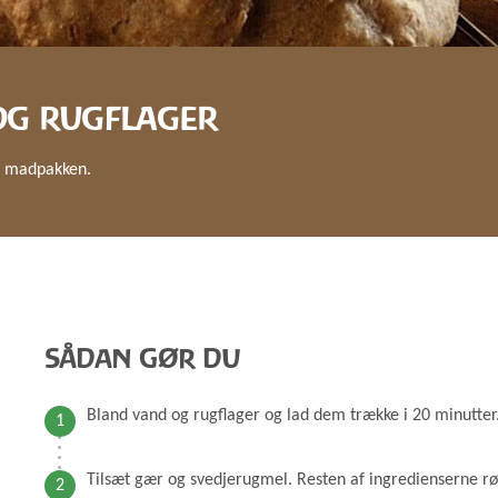
GRØD OG GRYN
HÆVEMIDLER
KORN OG MEL
KORNKVÆRNE
OG RUGFLAGER
il madpakken.
SÅDAN GØR DU
Bland vand og rugflager og lad dem trække i 20 minutter
Tilsæt gær og svedjerugmel. Resten af ingredienserne røre