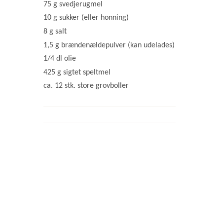
75 g svedjerugmel
10 g sukker (eller honning)
8 g salt
1,5 g brændenældepulver (kan udelades)
1/4 dl olie
425 g sigtet speltmel
ca. 12 stk. store grovboller