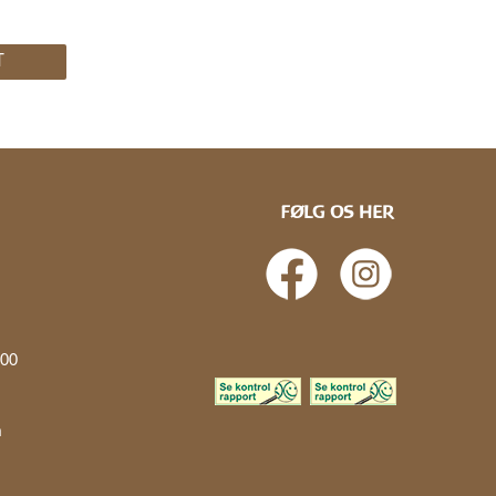
T
FØLG OS HER
.00
å