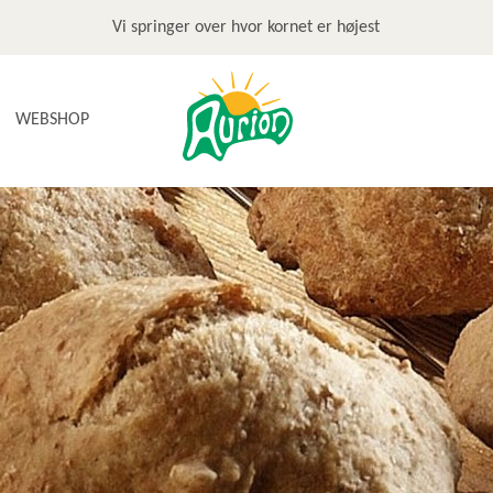
Vi springer over hvor kornet er højest
WEBSHOP
NYHEDER
TILBUD & STOP MADSPILD
BAGEGREJ
BAGEPAKKER OG BAGESKOLE
BÆLGFRUGTER
DET SØDE
DIVERSE
FRUGTRULLER
GLUTENFRI