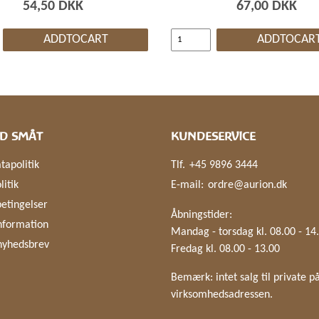
54,50 DKK
67,00 DKK
ADDTOCART
ADDTOCAR
D SMÅT
KUNDESERVICE
tapolitik
Tlf.
+45 9896 3444
litik
E-mail:
ordre@aurion.dk
etingelser
Åbningstider:
nformation
Mandag - torsdag kl. 08.00 - 14
nyhedsbrev
Fredag kl. 08.00 - 13.00
Bemærk: intet salg til private p
virksomhedsadressen.