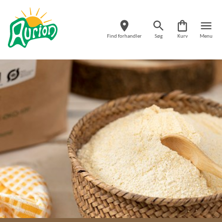
Find forhandler
Søg
Kurv
Menu