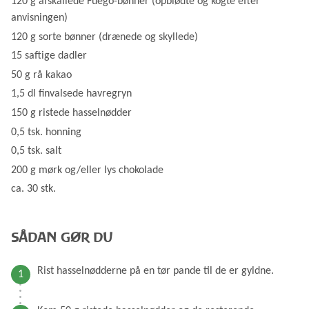
120 g afskallede Fuego-bønner (opblødte og kogte efter
anvisningen)
120 g sorte bønner (drænede og skyllede)
15 saftige dadler
50 g rå kakao
1,5 dl finvalsede havregryn
150 g ristede hasselnødder
0,5 tsk. honning
0,5 tsk. salt
200 g mørk og/eller lys chokolade
ca. 30 stk.
SÅDAN GØR DU
Rist hasselnødderne på en tør pande til de er gyldne.