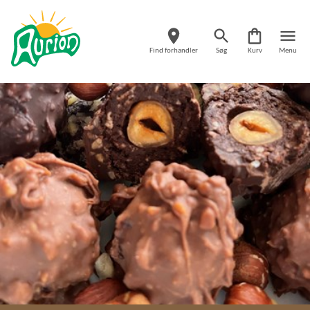
Find forhandler
Søg
Kurv
Menu