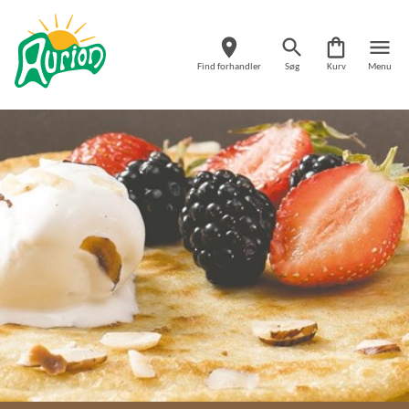
Find forhandler
Søg
Kurv
Menu