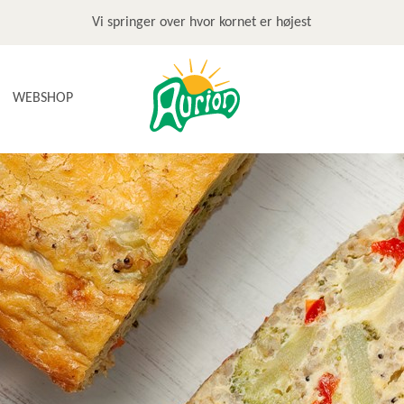
Vi springer over hvor kornet er højest
WEBSHOP
NYHEDER
TILBUD & STOP MADSPILD
BAGEGREJ
BAGEPAKKER OG BAGESKOLE
BÆLGFRUGTER
DET SØDE
DIVERSE
FRUGTRULLER
GLUTENFRI