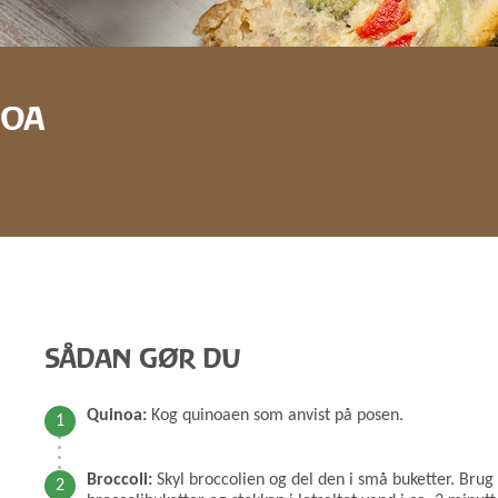
GRØD OG GRYN
HÆVEMIDLER
KORN OG MEL
KORNKVÆRNE
NOA
SÅDAN GØR DU
Quinoa:
Kog quinoaen som anvist på posen.
Broccoli:
Skyl broccolien og del den i små buketter. Brug