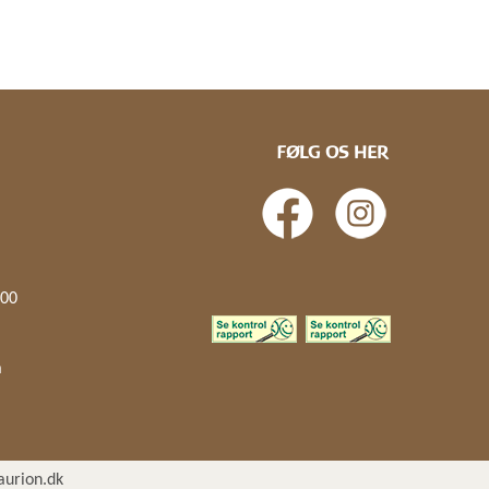
FØLG OS HER
.00
å
aurion.dk