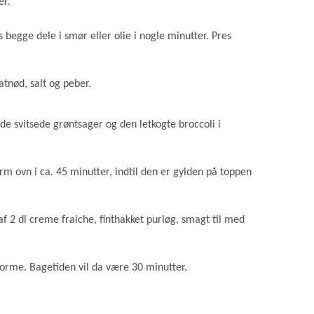
er.
s begge dele i smør eller olie i nogle minutter. Pres
tnød, salt og peber.
de svitsede grøntsager og den letkogte broccoli i
m ovn i ca. 45 minutter, indtil den er gylden på toppen
f 2 dl creme fraiche, finthakket purløg, smagt til med
orme. Bagetiden vil da være 30 minutter.