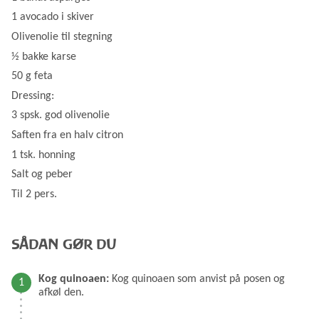
1 avocado i skiver
Olivenolie til stegning
½ bakke karse
50 g feta
Dressing:
3 spsk. god olivenolie
Saften fra en halv citron
1 tsk. honning
Salt og peber
Til 2 pers.
SÅDAN GØR DU
Kog quinoaen:
Kog quinoaen som anvist på posen og
afkøl den.