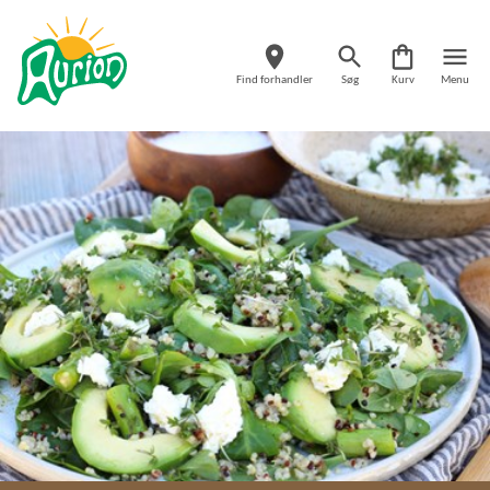
Find forhandler
Søg
Kurv
Menu