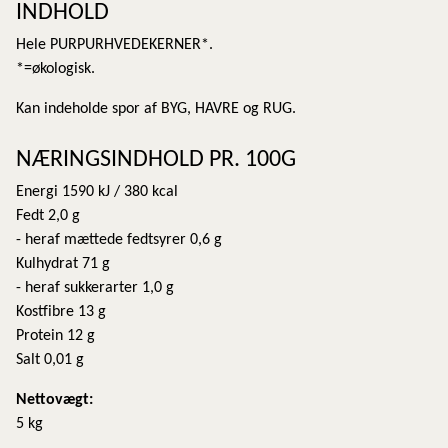
INDHOLD
Hele PURPURHVEDEKERNER*.
*=økologisk.
Kan indeholde spor af BYG, HAVRE og RUG.
NÆRINGSINDHOLD PR. 100G
Energi 1590 kJ / 380 kcal
Fedt 2,0 g
- heraf mættede fedtsyrer 0,6 g
Kulhydrat 71 g
- heraf sukkerarter 1,0 g
Kostfibre 13 g
Protein 12 g
Salt 0,01 g
Nettovægt:
5 kg