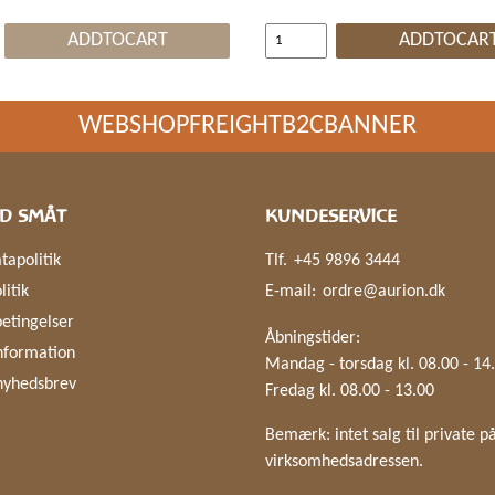
ADDTOCART
ADDTOCAR
WEBSHOPFREIGHTB2CBANNER
D SMÅT
KUNDESERVICE
tapolitik
Tlf.
+45 9896 3444
litik
E-mail:
ordre@aurion.dk
etingelser
Åbningstider:
nformation
Mandag - torsdag kl. 08.00 - 14
nyhedsbrev
Fredag kl. 08.00 - 13.00
Bemærk: intet salg til private p
virksomhedsadressen.