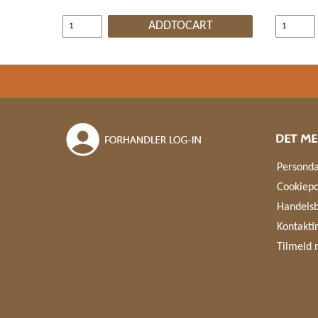
ADDTOCART
DET ME
Personda
Cookiepo
Handelsb
Kontakti
Tilmeld 