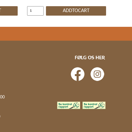
T
ADDTOCART
FØLG OS HER
.00
å