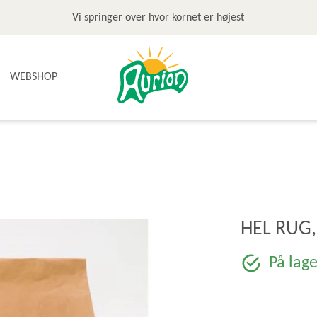
Vi springer over hvor kornet er højest
WEBSHOP
NYHEDER
TILBUD & STOP MADSPILD
BAGEGREJ
BAGEPAKKER OG BAGESKOLE
BÆLGFRUGTER
HEL RUG,
DET SØDE
DIVERSE
På lage
FRUGTRULLER
GLUTENFRI