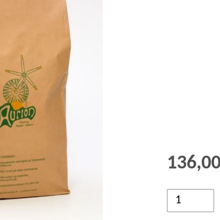
GRØD OG GRYN
HÆVEMIDLER
KORN OG MEL
KORNKVÆRNE
136,0