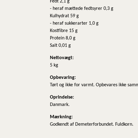
Fedt 2,1 g
- heraf mættede fedtsyrer 0,3 g
Kulhydrat 59 g
- heraf sukkerarter 1,0 g
Kostfibre 15 g
Protein 8,0 g
Salt 0,01 g
Nettovægt:
5 kg
​Opbevaring:
Tørt og ikke for varmt. Opbevares ikke sam
Oprindelse:
Danmark.
Mærkning:
Godkendt af Demeterforbundet. Fuldkorn.