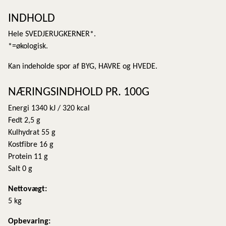
INDHOLD
Hele SVEDJERUGKERNER*.
*=økologisk.
Kan indeholde spor af BYG, HAVRE og HVEDE.
NÆRINGSINDHOLD PR. 100G
Energi 1340 kJ / 320 kcal
Fedt 2,5 g
Kulhydrat 55 g
Kostfibre 16 g
Protein 11 g
Salt 0 g
Nettovægt:
5 kg
​Opbevaring: