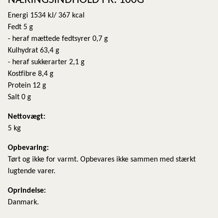
Energi 1534 kJ/ 367 kcal
Fedt 5 g
- heraf mættede fedtsyrer 0,7 g
Kulhydrat 63,4 g
- heraf sukkerarter 2,1 g
Kostfibre 8,4 g
Protein 12 g
Salt 0 g
Nettovægt:
5 kg
​Opbevaring:
Tørt og ikke for varmt. Opbevares ikke sammen med stærkt
lugtende varer.
Oprindelse:
Danmark.