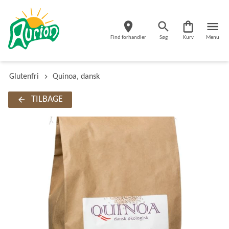
Find forhandler
Søg
Kurv
Menu
Glutenfri
Quinoa, dansk
TILBAGE