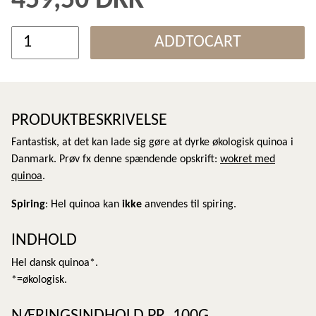
459,50 DKK
ADDTOCART
PRODUKTBESKRIVELSE
Fantastisk, at det kan lade sig gøre at dyrke økologisk quinoa i
Danmark. Prøv fx denne spændende opskrift:
wokret med
quinoa
.
Spiring
: Hel quinoa kan
ikke
anvendes til spiring.
INDHOLD
Hel dansk quinoa*.
*=økologisk.
NÆRINGSINDHOLD PR. 100G